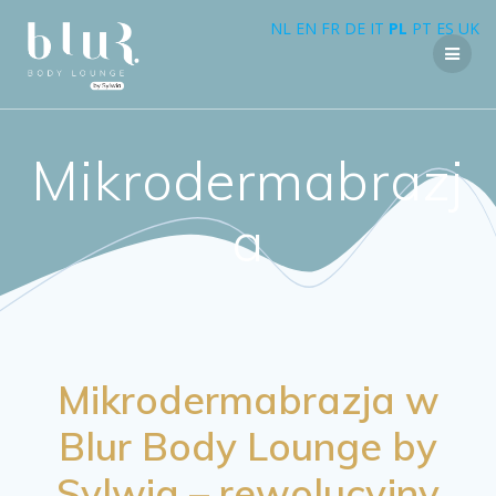
Przejdź
NL
EN
FR
DE
IT
PL
PT
ES
UK
do
treści
Mikrodermabrazj
a
Mikrodermabrazja w
Blur Body Lounge by
Sylwia – rewolucyjny